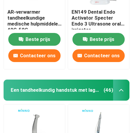
AR-verwarmer
EN149 Dental Endo
tandheelkundige
Activator Specter
medische hulpmiddelen
Endo 3 Ultrasone orale
40C-50C
irrigator
composietharsverwarmer
Beste prijs
Beste prijs
Contacteer ons
Contacteer ons
Een tandheelkundig handstuk met lage snelheid
(46)