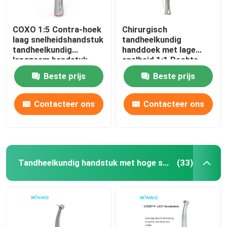
COXO 1:5 Contra-hoek
Chirurgisch
laag snelheidshandstuk
tandheelkundig
tandheelkundig
handdoek met lage
langzaam handstuk
snelheid 1:1 Rechte
CX235-C7-4
handdoek met lage
Beste prijs
Beste prijs
snelheid
Contacteer ons
Contacteer ons
Tandheelkundig handstuk met hoge snelheid
(33)