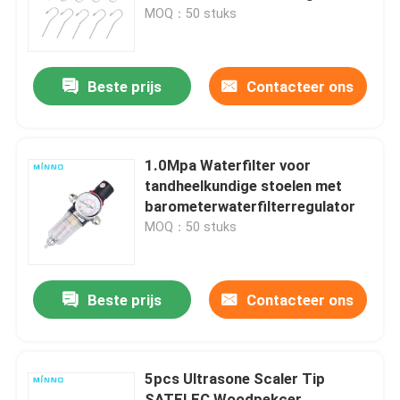
MOQ：50 stuks
Fabrieksreis
Beste prijs
Contacteer ons
Kwaliteitscontrole
Contacteer ons
1.0Mpa Waterfilter voor
tandheelkundige stoelen met
barometerwaterfilterregulator
Vraag een offerte aan
MOQ：50 stuks
Tandheelkundige medische hulpmiddelen
Beste prijs
Contacteer ons
Een tandheelkundig handstuk met lage snelheid
5pcs Ultrasone Scaler Tip
Tandheelkundig handstuk met hoge snelheid
SATELEC Woodpekcer