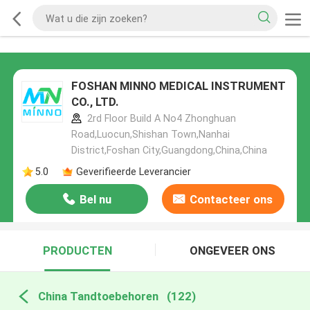
FOSHAN MINNO MEDICAL INSTRUMENT
CO., LTD.
2rd Floor Build A No4 Zhonghuan
Road,Luocun,Shishan Town,Nanhai
District,Foshan City,Guangdong,China,China
5.0
Geverifieerde Leverancier
Bel nu
Contacteer ons
PRODUCTEN
ONGEVEER ONS
China Tandtoebehoren
(122)