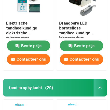
Elektrische
Draagbare LED
tandheelkundige
borstelloze
elektrische
tandheelkundige
micromotor
laboratorium
borstelloze LED 24V
micromotor 35000
Beste prijs
Beste prijs
Rpm 120w
Contacteer ons
Contacteer ons
tand prophy lucht
(20)