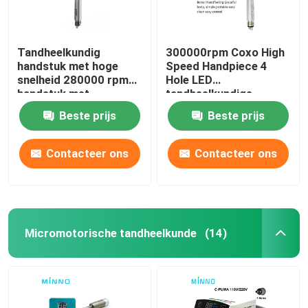
Tandheelkundig
300000rpm Coxo High
handstuk met hoge
Speed Handpiece 4
snelheid 280000 rpm
Hole LED
handstuk met
tandheelkundige
drukknop
handpiece met 3 Way
Beste prijs
Beste prijs
Spray
Contacteer ons
Contacteer ons
Micromotorische tandheelkunde
(14)