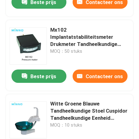
Beste prijs
Contacteer ons
Mx102
Implantatstabiliteitsmeter
Drukmeter Tandheelkundige
eenheid Onderdelen
MOQ：50 stuks
Beste prijs
Contacteer ons
Witte Groene Blauwe
Tandheelkundige Stoel Cuspidor
Tandheelkundige Eenheid
Cuspidor
MOQ：10 stuks