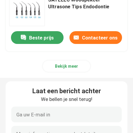
Ultrasone Tips Endodontie
Micromotorische tandheelkunde
tand prophy lucht
Beste prijs
Contacteer ons
Tandheelkundige LED-lamp
Bekijk meer
Injector voor tandheelkundige anesthesie
Laat een bericht achter
Tandimplant machine
We bellen je snel terug!
Endodontische producten
Tandheelkundige lichte genezingsmachine