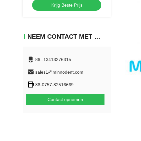
Krijg Beste Prijs
NEEM CONTACT MET ONS OP
86--13413276315
sales1@minnodent.com
86-0757-82516669
Contact opnemen