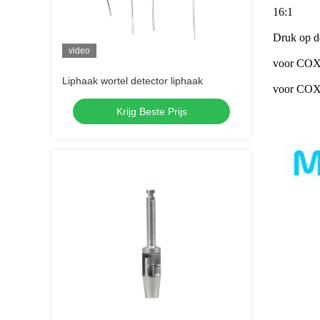
16:1
Druk op d
video
voor COXO
Liphaak wortel detector liphaak
voor COXO
Krijg Beste Prijs