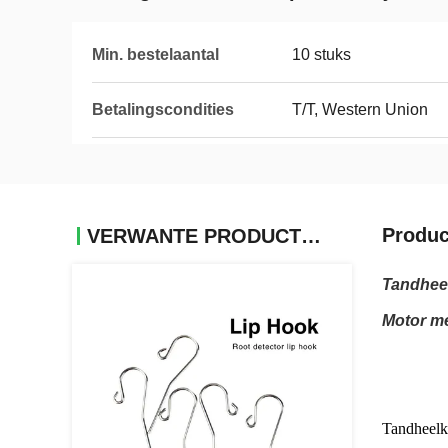
Min. bestelaantal
10 stuks
Betalingscondities
T/T, Western Union
Produc
VERWANTE PRODUCTEN
Tandheel
Motor me
Tandheelk