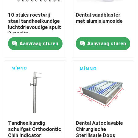
10 stuks roestvrij
Dental sandblaster
Fabrieksreis
staal tandheelkundige
met aluminiumoxide
luchtdrievoudige spuit
3 manier
Kwaliteitscontrole
tandheelkundige lucht
Aanvraag sturen
Aanvraag sturen
water spuit spuit
spuitstuk tips
Contacteer ons
Vraag een offerte aan
Tandheelkundige medische hulpmiddelen
Een tandheelkundig handstuk met lage snelheid
Tandheelkundig
Dental Autoclavable
schuifgat Orthodontic
Chirurgische
Tandheelkundig handstuk met hoge snelheid
Chin Indicator
Sterilisatie Doos