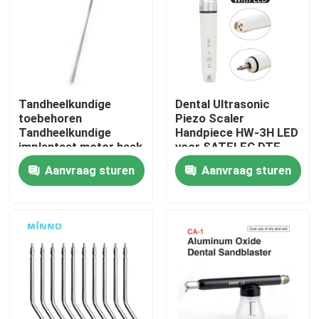
Tandheelkundige
Dental Ultrasonic
toebehoren
Piezo Scaler
Tandheelkundige
Handpiece HW-3H LED
implantaat motor haak
voor SATELEC DTE
voor COXO C-Sailor
EMS VRN Dental
Aanvraag sturen
Aanvraag sturen
Pro / C-Sailor Pro
Ultrasonic Scalers
Thuis
Producten
Over ons