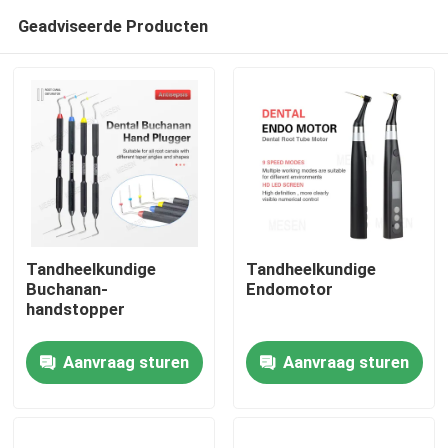
Geadviseerde Producten
Tandheelkundige
Tandheelkundige
Buchanan-
Endomotor
handstopper
Thuis
Aanvraag sturen
Aanvraag sturen
Producten
Over ons