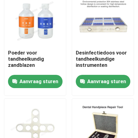
Fabrieksreis
Kwaliteitscontrole
Poeder voor
Desinfectiedoos voor
Contacteer ons
tandheelkundig
tandheelkundige
zandblazen
instrumenten
Vraag een offerte aan
Aanvraag sturen
Aanvraag sturen
Tandheelkundige medische hulpmiddelen
Een tandheelkundig handstuk met lage snelheid
Tandheelkundig handstuk met hoge snelheid