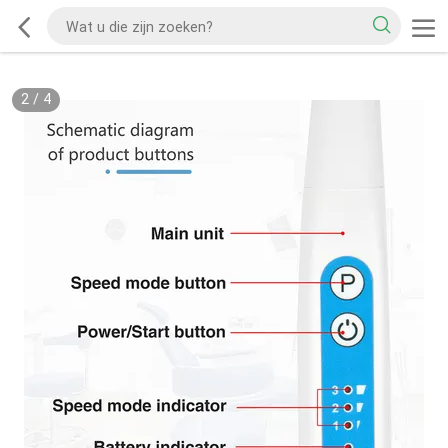
2
/
4