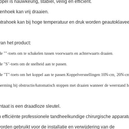
ppel is nauwkeurig, stabiel, veilig en efficiënt.
enhoek kan vrij draaien.
ntrahoek kan bij hoge temperatuur en druk worden geautoklavee
an het product:
e ""-toets om te schakelen tussen voorwaarts en achterwaarts draaien.
e "S"-toets om de snelheid aan te passen.
de "T"-toets om het koppel aan te passen.Koppelversnellingen:10N-cm, 20N-
erming bij obstructieAutomatisch stoppen met draaien wanneer de weerstand he
taat is een draadloze sleutel.
n efficiënte professionele tandheelkundige chirurgische apparatu
orden gebruikt voor de installatie en verwijdering van de