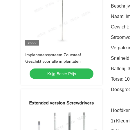
Beschrijv
Naam: Im
Gewicht:
Stroomvoo
video
Verpakki
Implantatensysteem Zoutstaaf
Snelheid
Geschikt voor alle implantaten
Batterij
Krijg Beste Prijs
Torse: 1
Doosgroo
Hoofdke
1) Kleurr