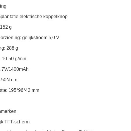
ing
plantatie elektrische koppelknop
 152 g
rziening: gelijkstroom 5,0 V
ng: 288 g
: 10-50 g/min
: 3,7V/1400mAh
0-50N.cm.
tte: 195*96*42 mm
nmerken:
ijk TFT-scherm.