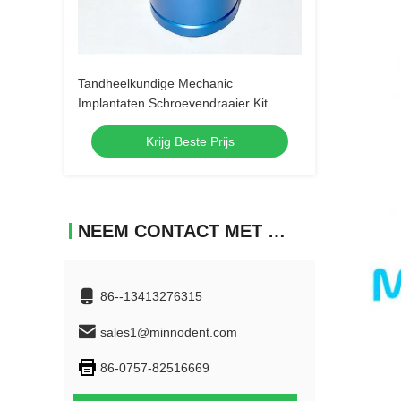
Tandheelkundige Mechanic
Implantaten Schroevendraaier Kit
Tandheelkundige Implantaten
Krijg Beste Prijs
Gereedschappen 9pcs
Tandheelkundige Schroevendraaier
Micro Schroevendraaier Tandarts
Instrument Hoogwaardige kwaliteit
NEEM CONTACT MET ONS OP
86--13413276315
sales1@minnodent.com
86-0757-82516669