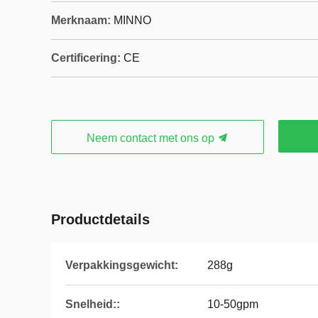
Merknaam:
MINNO
Certificering:
CE
Neem contact met ons op
Productdetails
Verpakkingsgewicht:
288g
Snelheid::
10-50gpm