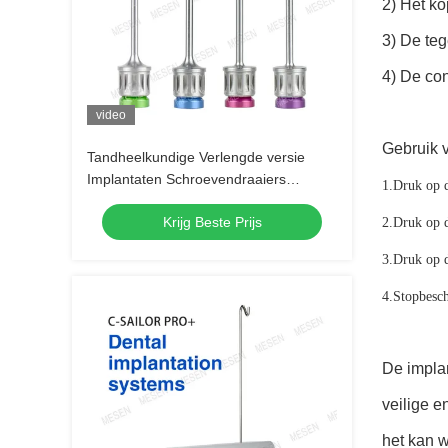
2) Het ko
3) De teg
4) De co
video
Gebruik v
Tandheelkundige Verlengde versie
Implantaten Schroevendraaiers
1.
Druk op d
universele prothese kit 30mm 37mm
Krijg Beste Prijs
2.
Druk op d
3.
Druk op 
4.
Stopbesch
De implan
veilige e
het kan w