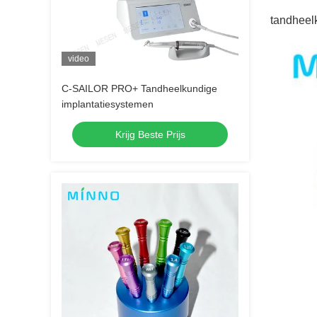
tandheel
video
C-SAILOR PRO+ Tandheelkundige
implantatiesystemen
Krijg Beste Prijs