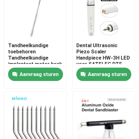
Tandheelkundige
Dental Ultrasonic
toebehoren
Piezo Scaler
Tandheelkundige
Handpiece HW-3H LED
implantaat motor haak
voor SATELEC DTE
voor COXO C-Sailor
EMS VRN Dental
Aanvraag sturen
Aanvraag sturen
Pro / C-Sailor Pro
Ultrasonic Scalers
Thuis
Producten
Over ons