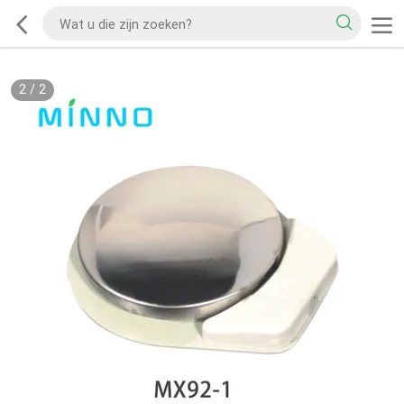
2
/
2