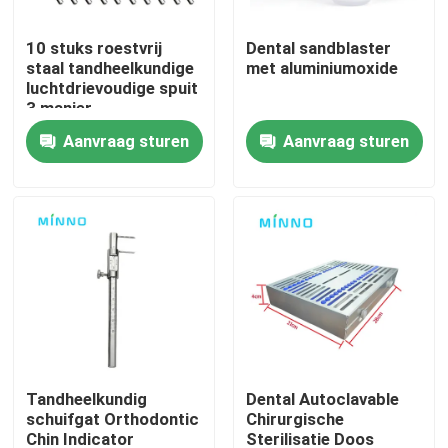
10 stuks roestvrij
Dental sandblaster
Fabrieksreis
staal tandheelkundige
met aluminiumoxide
luchtdrievoudige spuit
3 manier
Kwaliteitscontrole
tandheelkundige lucht
Aanvraag sturen
Aanvraag sturen
water spuit spuit
spuitstuk tips
Contacteer ons
Vraag een offerte aan
Tandheelkundige medische hulpmiddelen
Een tandheelkundig handstuk met lage snelheid
Tandheelkundig
Dental Autoclavable
schuifgat Orthodontic
Chirurgische
Tandheelkundig handstuk met hoge snelheid
Chin Indicator
Sterilisatie Doos