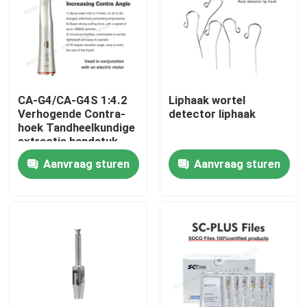
CA-G4/CA-G4S 1:4.2
Liphaak wortel
Verhogende Contra-
detector liphaak
hoek Tandheelkundige
extractie handstuk
Aanvraag sturen
Aanvraag sturen
Thuis
Producten
Over ons