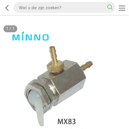
1
/
1