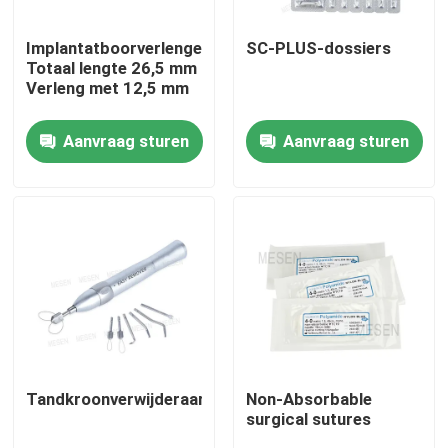
Implantatboorverlenger
SC-PLUS-dossiers
Fabrieksreis
Totaal lengte 26,5 mm
Verleng met 12,5 mm
Kwaliteitscontrole
Aanvraag sturen
Aanvraag sturen
Contacteer ons
Vraag een offerte aan
Tandheelkundige medische hulpmiddelen
Een tandheelkundig handstuk met lage snelheid
Tandkroonverwijderaar
Non-Absorbable
surgical sutures
Tandheelkundig handstuk met hoge snelheid