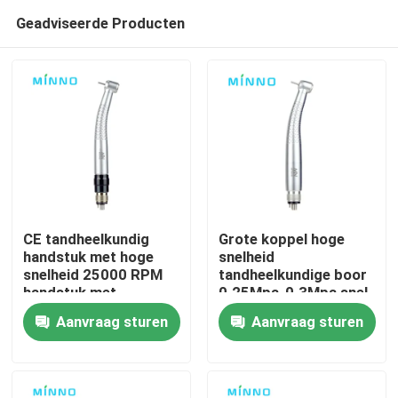
Geadviseerde Producten
CE tandheelkundig
Grote koppel hoge
handstuk met hoge
snelheid
snelheid 25000 RPM
tandheelkundige boor
Thuis
handstuk met
0.25Mpa-0.3Mpa snel
druktype
handstuk
Aanvraag sturen
Aanvraag sturen
Producten
Over ons