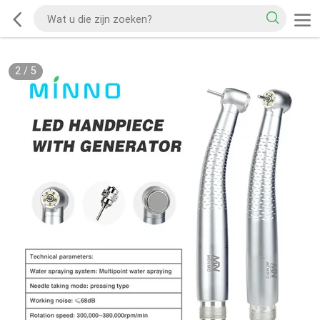
2
/
5