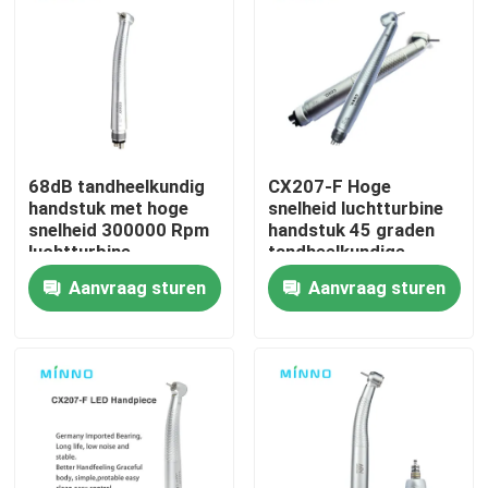
Fabrieksreis
Kwaliteitscontrole
68dB tandheelkundig
CX207-F Hoge
Contacteer ons
handstuk met hoge
snelheid luchtturbine
snelheid 300000 Rpm
handstuk 45 graden
luchtturbine
tandheelkundige
Vraag een offerte aan
tandheelkundig
handstuk
Aanvraag sturen
Aanvraag sturen
handstuk
Tandheelkundige medische hulpmiddelen
Een tandheelkundig handstuk met lage snelheid
Tandheelkundig handstuk met hoge snelheid