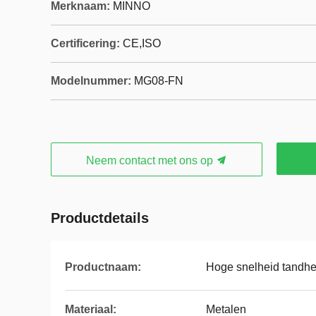
Merknaam:
MINNO
Certificering:
CE,ISO
Modelnummer:
MG08-FN
Neem contact met ons op
Productdetails
Productnaam:
Hoge snelheid tandhe
Materiaal:
Metalen