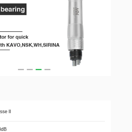
sse II
8dB