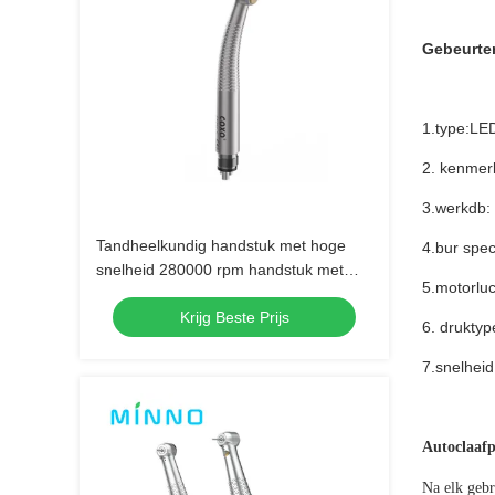
Gebeurte
1.type:LE
2. kenmer
3.werkdb:
Tandheelkundig handstuk met hoge
4.bur spec
snelheid 280000 rpm handstuk met
5.motorlu
drukknop
Krijg Beste Prijs
6. druktyp
7.snelhei
Autoclaaf
Na elk gebr