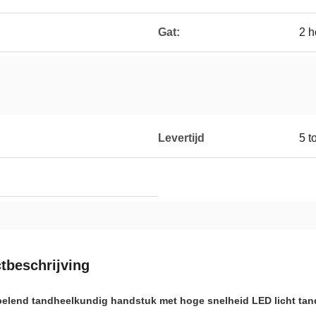
Gat:
2 h
Levertijd
5 t
tbeschrijving
pelend tandheelkundig handstuk met hoge snelheid LED licht t