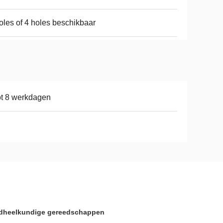
oles of 4 holes beschikbaar
ot 8 werkdagen
andheelkundige gereedschappen