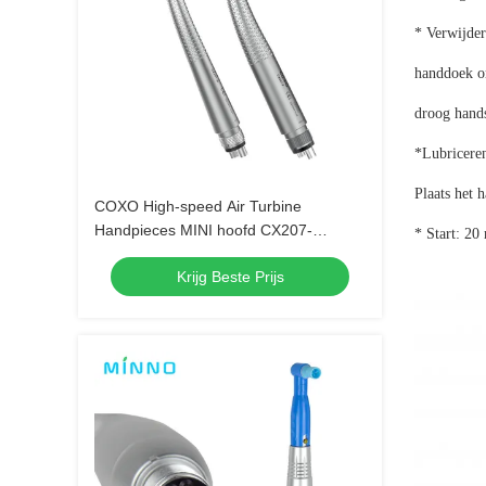
* Verwijder
handdoek o
droog hand
*Lubricere
Plaats het 
COXO High-speed Air Turbine
Handpieces MINI hoofd CX207-
* Start: 20
B/CX207-F
Krijg Beste Prijs