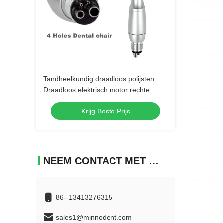
Tandheelkundig draadloos polijsten
Draadloos elektrisch motor rechte
prophy handstuk 3000rpm
Krijg Beste Prijs
Wegwerpkoppolijstinstrument
NEEM CONTACT MET ONS OP
86--13413276315
sales1@minnodent.com