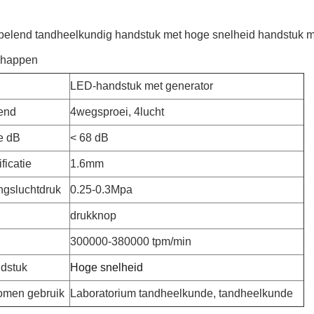
pelend tandheelkundig handstuk met hoge snelheid handstuk m
chappen
LED-handstuk met generator
end
4wegsproei, 4lucht
e dB
< 68 dB
ficatie
1.6mm
ingsluchtdruk
0.25-0.3Mpa
drukknop
300000-380000 tpm/min
dstuk
Hoge snelheid
omen gebruik
Laboratorium tandheelkunde, tandheelkunde