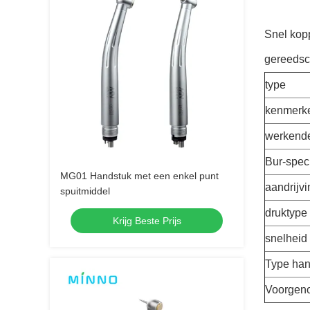
Snel kop
gereeds
type
kenmerk
werkend
Bur-speci
MG01 Handstuk met een enkel punt
aandrijv
spuitmiddel
druktype
Krijg Beste Prijs
snelheid
Type han
Voorgen