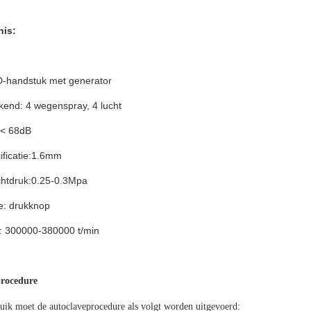
nis:
D-handstuk met generator
kend: 4 wegenspray, 4 lucht
 < 68dB
ificatie:1.6mm
chtdruk:0.25-0.3Mpa
e: drukknop
d: 300000-380000 t/min
procedure
uik moet de autoclaveprocedure als volgt worden uitgevoerd: