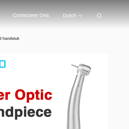
Contacteer Ons
Dutch
d handstuk