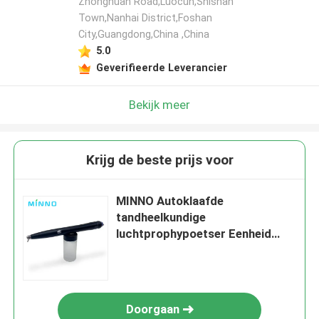
Zhonghuan Road,Luocun,Shishan
Town,Nanhai District,Foshan
City,Guangdong,China ,China
5.0
Geverifieerde Leverancier
Bekijk meer
Krijg de beste prijs voor
MINNO Autoklaafde
tandheelkundige
luchtprophypoetser Eenheid
45psi
Doorgaan