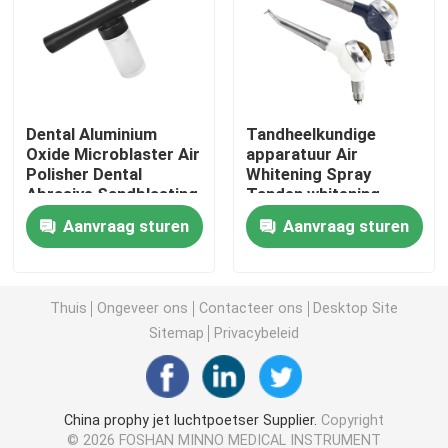
tandheelkundige
luchtstroom voor
profylaxe
Micromotorische tandheelkunde
tand prophy lucht
Dental Aluminium
Tandheelkundige
Oxide Microblaster Air
apparatuur Air
Polisher Dental
Whitening Spray
Tandheelkundige LED-lamp
Abrasive Sandblasting
Tanden whitening,
Machine Air Abrasion
Reiniging Spary
Aanvraag sturen
Aanvraag sturen
System met spray CA-
Polisher Jet Oral
Injector voor tandheelkundige anesthesie
1
Hygiëne Poetsmiddel
Tandimplant machine
Thuis
Ongeveer ons
Contacteer ons
Desktop Site
Sitemap
Privacybeleid
Endodontische producten
China prophy jet luchtpoetser Supplier.
Copyright
Tandheelkundige lichte genezingsmachine
© 2026 FOSHAN MINNO MEDICAL INSTRUMENT