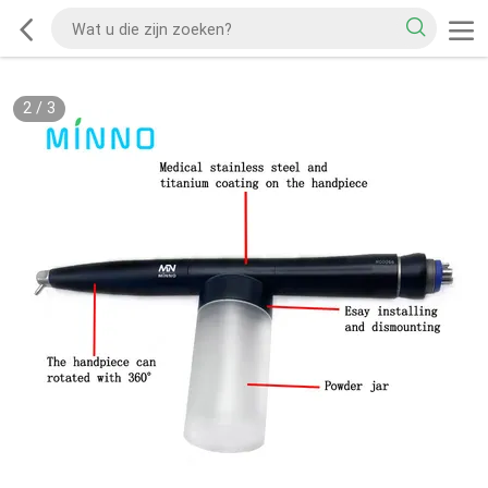
2
/
3