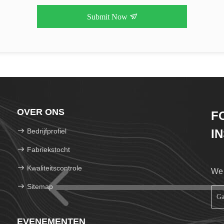
Submit Now
OVER ONS
F
Bedrijfprofiel
I
Fabriekstocht
Kwaliteitscontrole
We 
Sitemap
EVENEMENTEN