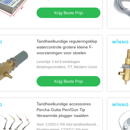
Krijg Beste Prijs
Tandheelkundige reguleringsklep
watercontrole grotere kleine F-
voorzieningen voor stoelen
Levertijd: 5 tot 8 werkdagen
Betalingscondities: T/T, Western Union
Krijg Beste Prijs
Tandheelkundige accessoires
Percha Gutta Pen/Gun Tip
Verwarmde plugger naalden
Voor: COXO C-Fill mini tandheelkundig
vergrendelingssysteem
Modelnummer: COXO C-Fill mini