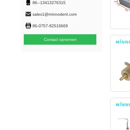
86--13413276315
sales1@minnodent.com
86-0757-82516669
Contact opnemen