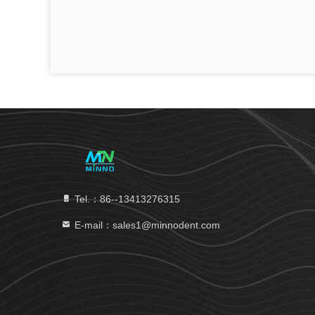
Tel.：86--13413276315
E-mail：sales1@minnodent.com