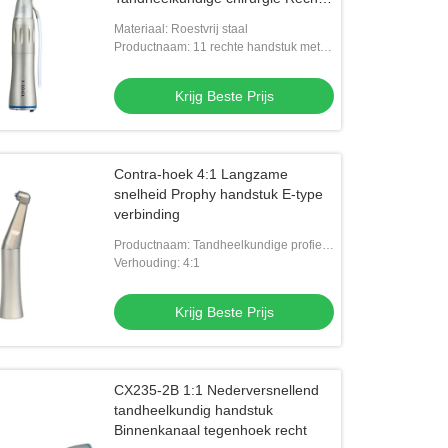
handstuk
Materiaal: Roestvrij staal
Productnaam: 11 rechte handstuk met
glasvezel
Krijg Beste Prijs
Contra-hoek 4:1 Langzame
snelheid Prophy handstuk E-type
verbinding
Productnaam: Tandheelkundige profiel
tegenhoek
Verhouding: 4:1
Krijg Beste Prijs
CX235-2B 1:1 Nederversnellend
tandheelkundig handstuk
Binnenkanaal tegenhoek recht