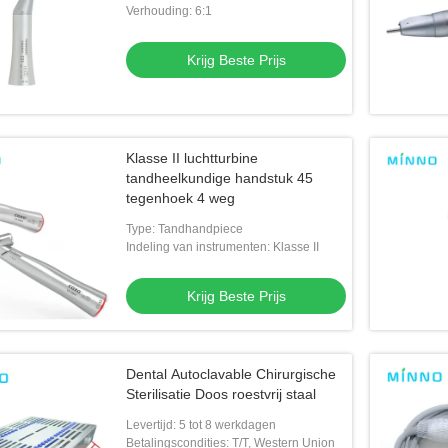
Verhouding: 6:1
Krijg Beste Prijs
Klasse II luchtturbine
tandheelkundige handstuk 45
tegenhoek 4 weg
Type: Tandhandpiece
Indeling van instrumenten: Klasse II
Krijg Beste Prijs
Dental Autoclavable Chirurgische
Sterilisatie Doos roestvrij staal
Levertijd: 5 tot 8 werkdagen
Betalingscondities: T/T, Western Union