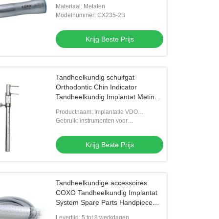
Materiaal: Metalen
Modelnummer: CX235-2B
Krijg Beste Prijs
Tandheelkundig schuifgat
Orthodontic Chin Indicator
Tandheelkundig Implantat Meting
Lineer
Productnaam: Implantatie VDO
Regelaar Venus Apollo Gauge
Gebruik: instrumenten voor
tandheelkundige implantaten
Krijg Beste Prijs
Tandheelkundige accessoires
COXO Tandheelkundig Implantat
System Spare Parts Handpiece
Motor
Levertijd: 5 tot 8 werkdagen