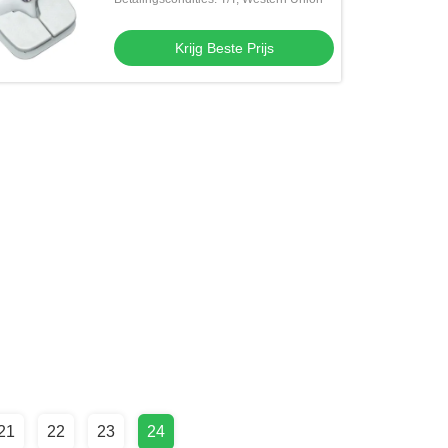
Krijg Beste Prijs
21
22
23
24