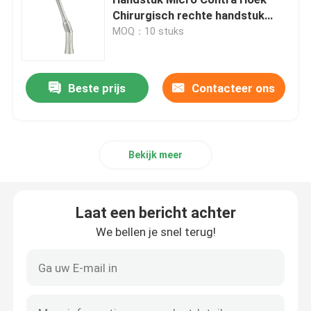
Chirurgisch rechte handstuk
Tandartsgereedschap
MOQ：10 stuks
Micromotorische tandheelkunde
Tandheelkundige apparatuur
tand prophy lucht
Beste prijs
Contacteer ons
Tandheelkundige LED-lamp
Bekijk meer
Injector voor tandheelkundige anesthesie
Laat een bericht achter
Tandimplant machine
We bellen je snel terug!
Endodontische producten
Tandheelkundige lichte genezingsmachine