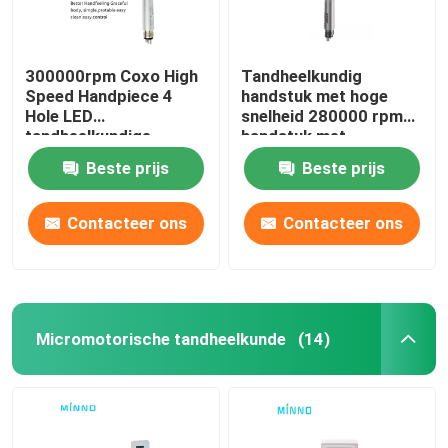
300000rpm Coxo High
Tandheelkundig
Speed Handpiece 4
handstuk met hoge
Hole LED
snelheid 280000 rpm
tandheelkundige
handstuk met
handpiece met 3 Way
drukknop
Beste prijs
Beste prijs
Spray
Contacteer ons
Contacteer ons
Micromotorische tandheelkunde
(14)