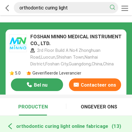
FOSHAN MINNO MEDICAL INSTRUMENT
CO., LTD.
2rd Floor Build A No4 Zhonghuan
Road,Luocun,Shishan Town,Nanhai
District,Foshan City,Guangdong,China,China
5.0
Geverifieerde Leverancier
Bel nu
Contacteer ons
PRODUCTEN
ONGEVEER ONS
orthodontic curing light online fabricage
(13)