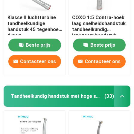
Klasse II luchtturbine
COXO 1:5 Contra-hoek
tandheelkundige
laag snelheidshandstuk
handstuk 45 tegenhoek
tandheelkundig
4 weg
langzaam handstuk
CX235-C7-4
Beste prijs
Beste prijs
Contacteer ons
Contacteer ons
Tandheelkundig handstuk met hoge snelheid
(33)