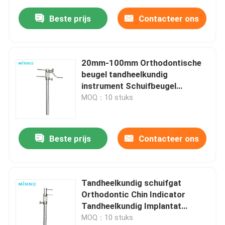
LED Draadloos Draadloos
Gereedschap
Beste prijs
Contacteer ons
20mm-100mm Orthodontische
beugel tandheelkundig
instrument Schuifbeugel
tandheelkundig
MOQ：10 stuks
Beste prijs
Contacteer ons
Tandheelkundig schuifgat
Orthodontic Chin Indicator
Tandheelkundig Implantat
Meting Lineer
MOQ：10 stuks