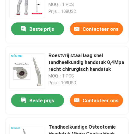
MOQ：1 PCS
Prijs：108USD
Fabrieksreis
Beste prijs
Contacteer ons
Kwaliteitscontrole
Contacteer ons
Roestvrij staal laag snel
tandheelkundig handstuk 0,4Mpa
recht chirurgisch handstuk
Vraag een offerte aan
MOQ：1 PCS
Prijs：108USD
Tandheelkundige medische hulpmiddelen
Beste prijs
Contacteer ons
Een tandheelkundig handstuk met lage snelheid
Tandheelkundige Osteotomie
Tandheelkundig handstuk met hoge snelheid
Handstuk Micro Contra Hoek