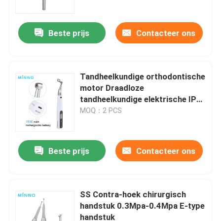
Beste prijs
Contacteer ons
Tandheelkundige orthodontische
motor Draadloze
tandheelkundige elektrische IPR-
systeem Tandheelkundige
MOQ：2 PCS
gereedschappen
Beste prijs
Contacteer ons
Thuis
Producten
SS Contra-hoek chirurgisch
handstuk 0.3Mpa-0.4Mpa E-type
handstuk
Over ons