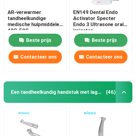
AR-verwarmer
EN149 Dental Endo
tandheelkundige
Activator Specter
medische hulpmiddelen
Endo 3 Ultrasone orale
40C-50C
irrigator
composietharsverwarmer
Beste prijs
Beste prijs
Contacteer ons
Contacteer ons
Een tandheelkundig handstuk met lage snelheid
(46)