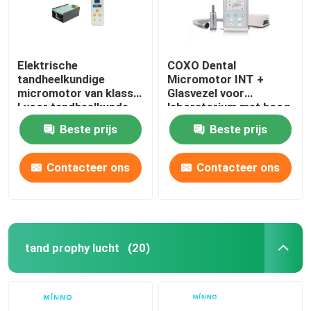
Elektrische
COXO Dental
tandheelkundige
Micromotor INT +
micromotor van klasse
Glasvezel voor
I voor tandheelkunde
laboratorium met hoog
120 W
koppel
Beste prijs
Beste prijs
Contacteer ons
Contacteer ons
tand prophy lucht
(20)