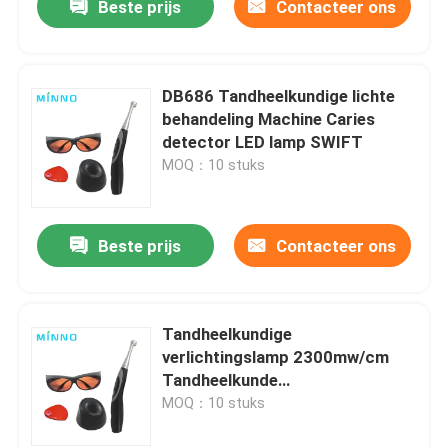
Beste prijs
Contacteer ons
DB686 Tandheelkundige lichte
behandeling Machine Caries
detector LED lamp SWIFT
MOQ：10 stuks
Beste prijs
Contacteer ons
Tandheelkundige
verlichtingslamp 2300mw/cm
Tandheelkunde
Fotopolymerisator Hoog
MOQ：10 stuks
vermogen Blauw licht Intensiteit